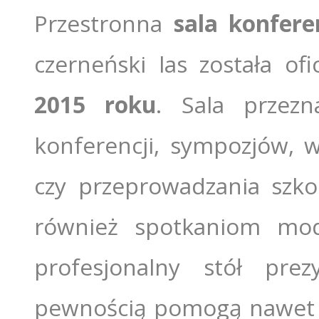
Przestronna
sala konfere
czerneński las została of
2015 roku
. Sala przezn
konferencji, sympozjów, w
czy przeprowadzania szko
również spotkaniom modl
profesjonalny stół pre
pewnością pomogą nawe