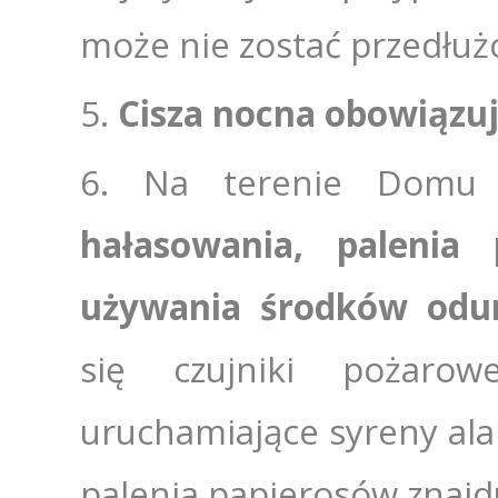
może nie zostać przedłuż
Cisza nocna obowiązuj
Na terenie Domu 
hałasowania, palenia 
używania środków odur
się czujniki pożar
uruchamiające syreny al
palenia papierosów znajd