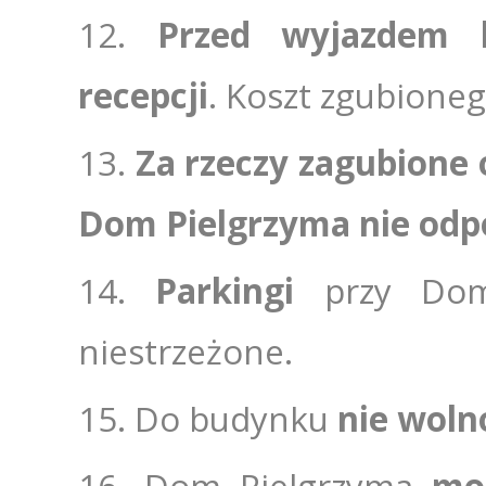
Przed wyjazdem k
recepcji
. Koszt zgubioneg
Za rzeczy zagubione 
Dom Pielgrzyma nie od
Parkingi
przy Domu
niestrzeżone.
Do budynku
nie woln
Dom Pielgrzyma
mo